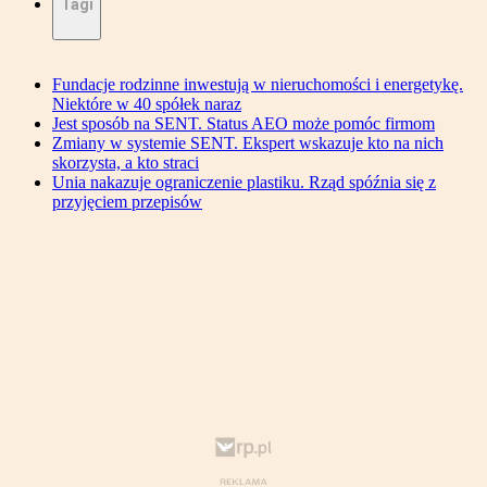
Tagi
Fundacje rodzinne inwestują w nieruchomości i energetykę.
Niektóre w 40 spółek naraz
Jest sposób na SENT. Status AEO może pomóc firmom
Zmiany w systemie SENT. Ekspert wskazuje kto na nich
skorzysta, a kto straci
Unia nakazuje ograniczenie plastiku. Rząd spóźnia się z
przyjęciem przepisów