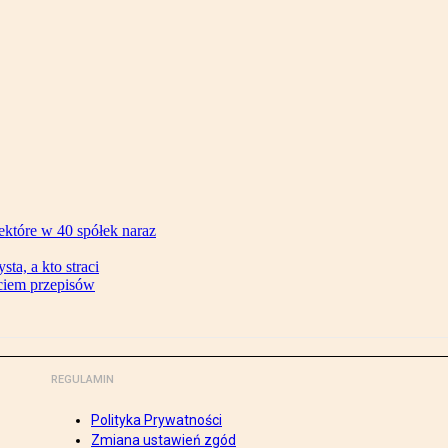
ektóre w 40 spółek naraz
ta, a kto straci
ęciem przepisów
REGULAMIN
Polityka Prywatności
Zmiana ustawień zgód