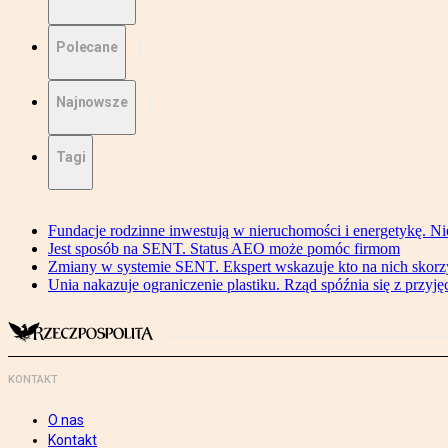
Polecane
Najnowsze
Tagi
Fundacje rodzinne inwestują w nieruchomości i energetykę. Ni
Jest sposób na SENT. Status AEO może pomóc firmom
Zmiany w systemie SENT. Ekspert wskazuje kto na nich skorzys
Unia nakazuje ograniczenie plastiku. Rząd spóźnia się z przyj
KONTAKT
O nas
Kontakt