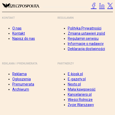
KONTAKT
REGULAMIN
O nas
Polityka Prywatności
Kontakt
Zmiana ustawień zgód
Napisz do nas
Regulamin serwisu
Informacje o nadawcy
Deklaracja dostępności
REKLAMA I PRENUMERATA
PARTNERZY
Reklama
E-kiosk.pl
Ogłoszenia
E-gazety.pl
Prenumerata
Nexto.pl
Archiwum
Mała księgowość
Kancelarierp.pl
Wieści Rolnicze
Życie Warszawy