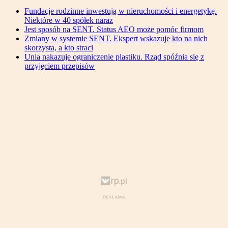
Fundacje rodzinne inwestują w nieruchomości i energetykę.
Niektóre w 40 spółek naraz
Jest sposób na SENT. Status AEO może pomóc firmom
Zmiany w systemie SENT. Ekspert wskazuje kto na nich
skorzysta, a kto straci
Unia nakazuje ograniczenie plastiku. Rząd spóźnia się z
przyjęciem przepisów