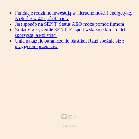
Fundacje rodzinne inwestują w nieruchomości i energetykę.
Niektóre w 40 spółek naraz
Jest sposób na SENT. Status AEO może pomóc firmom
Zmiany w systemie SENT. Ekspert wskazuje kto na nich
skorzysta, a kto straci
Unia nakazuje ograniczenie plastiku. Rząd spóźnia się z
przyjęciem przepisów