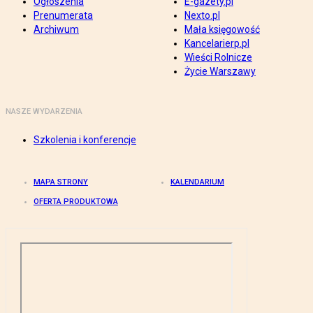
Ogłoszenia
E-gazety.pl
Prenumerata
Nexto.pl
Archiwum
Mała księgowość
Kancelarierp.pl
Wieści Rolnicze
Życie Warszawy
NASZE WYDARZENIA
Szkolenia i konferencje
MAPA STRONY
KALENDARIUM
OFERTA PRODUKTOWA