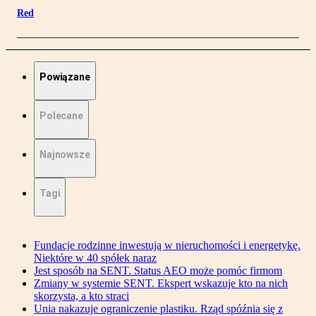
Red
Powiązane
Polecane
Najnowsze
Tagi
Fundacje rodzinne inwestują w nieruchomości i energetykę.
Niektóre w 40 spółek naraz
Jest sposób na SENT. Status AEO może pomóc firmom
Zmiany w systemie SENT. Ekspert wskazuje kto na nich
skorzysta, a kto straci
Unia nakazuje ograniczenie plastiku. Rząd spóźnia się z