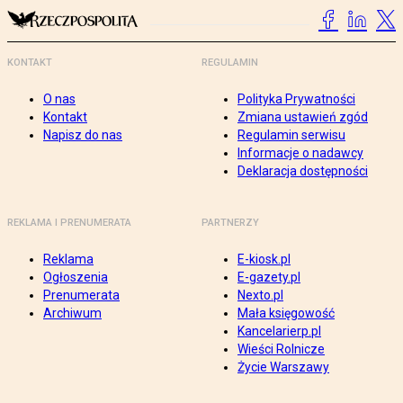
KONTAKT
REGULAMIN
O nas
Polityka Prywatności
Kontakt
Zmiana ustawień zgód
Napisz do nas
Regulamin serwisu
Informacje o nadawcy
Deklaracja dostępności
REKLAMA I PRENUMERATA
PARTNERZY
Reklama
E-kiosk.pl
Ogłoszenia
E-gazety.pl
Prenumerata
Nexto.pl
Archiwum
Mała księgowość
Kancelarierp.pl
Wieści Rolnicze
Życie Warszawy