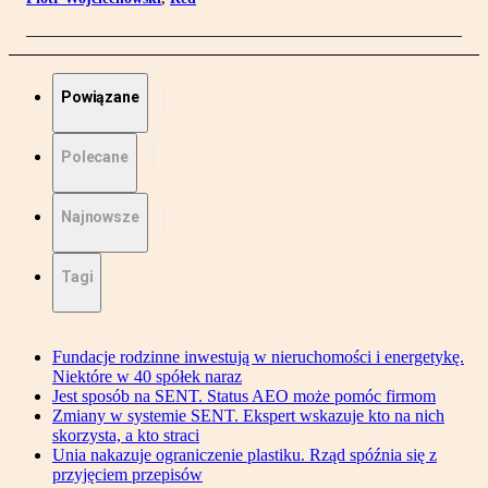
Powiązane
Polecane
Najnowsze
Tagi
Fundacje rodzinne inwestują w nieruchomości i energetykę.
Niektóre w 40 spółek naraz
Jest sposób na SENT. Status AEO może pomóc firmom
Zmiany w systemie SENT. Ekspert wskazuje kto na nich
skorzysta, a kto straci
Unia nakazuje ograniczenie plastiku. Rząd spóźnia się z
przyjęciem przepisów