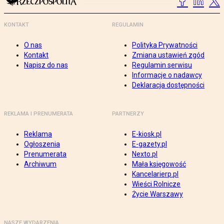
KONTAKT
REGULAMIN
O nas
Polityka Prywatności
Kontakt
Zmiana ustawień zgód
Napisz do nas
Regulamin serwisu
Informacje o nadawcy
Deklaracja dostępności
REKLAMA I PRENUMERATA
PARTNERZY
Reklama
E-kiosk.pl
Ogłoszenia
E-gazety.pl
Prenumerata
Nexto.pl
Archiwum
Mała księgowość
Kancelarierp.pl
Wieści Rolnicze
Życie Warszawy
NASZE WYDARZENIA