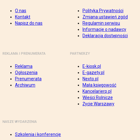
O nas
Polityka Prywatności
Kontakt
Zmiana ustawień zgód
Napisz do nas
Regulamin serwisu
Informacje o nadawcy
Deklaracja dostępności
REKLAMA I PRENUMERATA
PARTNERZY
Reklama
E-kiosk.pl
Ogłoszenia
E-gazety.pl
Prenumerata
Nexto.pl
Archiwum
Mała księgowość
Kancelarierp.pl
Wieści Rolnicze
Życie Warszawy
NASZE WYDARZENIA
Szkolenia i konferencje