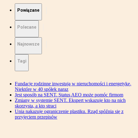
Powiązane
Polecane
Najnowsze
Tagi
Fundacje rodzinne inwestują w nieruchomości i energetykę.
Niektóre w 40 spółek naraz
Jest sposób na SENT. Status AEO może pomóc firmom
Zmiany w systemie SENT. Ekspert wskazuje kto na nich
skorzysta, a kto straci
Unia nakazuje ograniczenie plastiku. Rząd spóźnia się z
przyjęciem przepisów