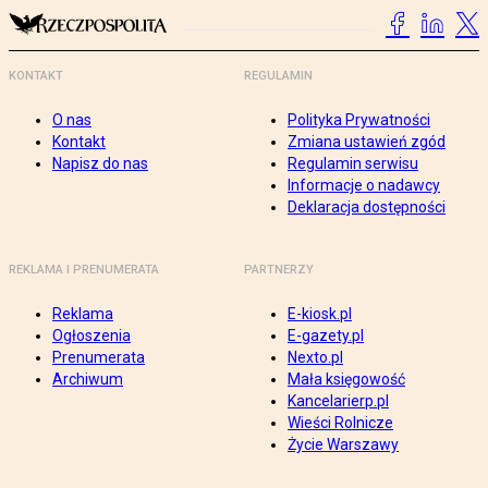
KONTAKT
REGULAMIN
O nas
Polityka Prywatności
Kontakt
Zmiana ustawień zgód
Napisz do nas
Regulamin serwisu
Informacje o nadawcy
Deklaracja dostępności
REKLAMA I PRENUMERATA
PARTNERZY
Reklama
E-kiosk.pl
Ogłoszenia
E-gazety.pl
Prenumerata
Nexto.pl
Archiwum
Mała księgowość
Kancelarierp.pl
Wieści Rolnicze
Życie Warszawy