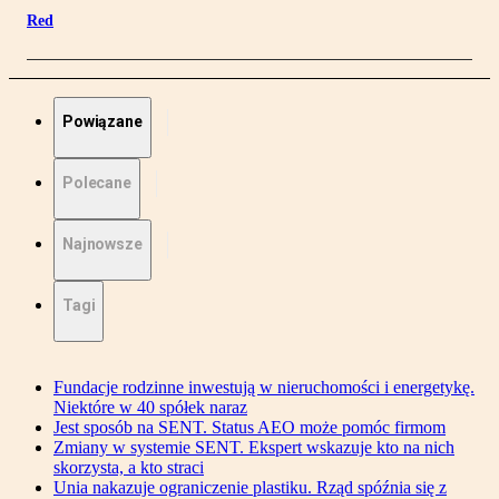
Red
Powiązane
Polecane
Najnowsze
Tagi
Fundacje rodzinne inwestują w nieruchomości i energetykę.
Niektóre w 40 spółek naraz
Jest sposób na SENT. Status AEO może pomóc firmom
Zmiany w systemie SENT. Ekspert wskazuje kto na nich
skorzysta, a kto straci
Unia nakazuje ograniczenie plastiku. Rząd spóźnia się z