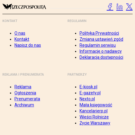
KONTAKT
REGULAMIN
O nas
Polityka Prywatności
Kontakt
Zmiana ustawień zgód
Napisz do nas
Regulamin serwisu
Informacje o nadawcy
Deklaracja dostępności
REKLAMA I PRENUMERATA
PARTNERZY
Reklama
E-kiosk.pl
Ogłoszenia
E-gazety.pl
Prenumerata
Nexto.pl
Archiwum
Mała księgowość
Kancelarierp.pl
Wieści Rolnicze
Życie Warszawy