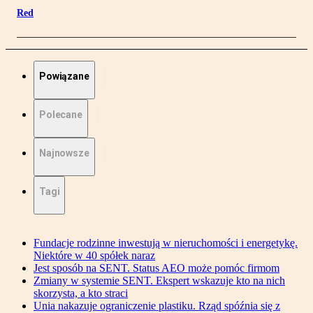
Red
Powiązane
Polecane
Najnowsze
Tagi
Fundacje rodzinne inwestują w nieruchomości i energetykę.
Niektóre w 40 spółek naraz
Jest sposób na SENT. Status AEO może pomóc firmom
Zmiany w systemie SENT. Ekspert wskazuje kto na nich
skorzysta, a kto straci
Unia nakazuje ograniczenie plastiku. Rząd spóźnia się z