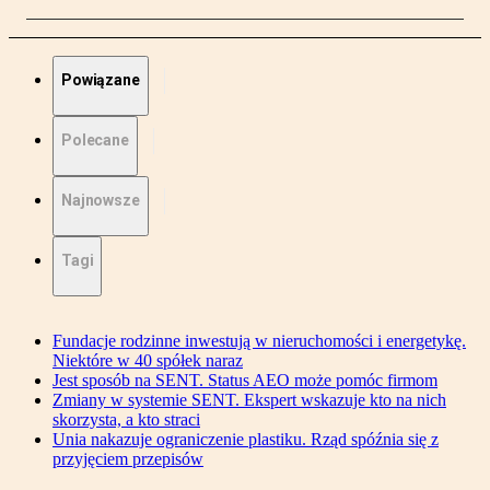
Powiązane
Polecane
Najnowsze
Tagi
Fundacje rodzinne inwestują w nieruchomości i energetykę.
Niektóre w 40 spółek naraz
Jest sposób na SENT. Status AEO może pomóc firmom
Zmiany w systemie SENT. Ekspert wskazuje kto na nich
skorzysta, a kto straci
Unia nakazuje ograniczenie plastiku. Rząd spóźnia się z
przyjęciem przepisów