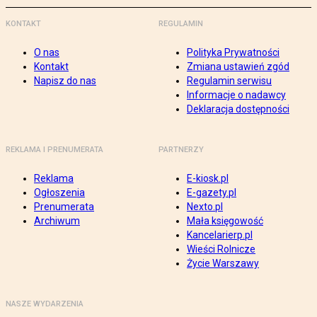
KONTAKT
REGULAMIN
O nas
Polityka Prywatności
Kontakt
Zmiana ustawień zgód
Napisz do nas
Regulamin serwisu
Informacje o nadawcy
Deklaracja dostępności
REKLAMA I PRENUMERATA
PARTNERZY
Reklama
E-kiosk.pl
Ogłoszenia
E-gazety.pl
Prenumerata
Nexto.pl
Archiwum
Mała księgowość
Kancelarierp.pl
Wieści Rolnicze
Życie Warszawy
NASZE WYDARZENIA