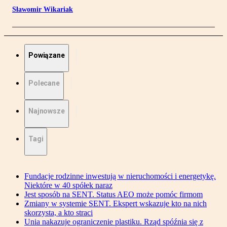
Sławomir Wikariak
Powiązane
Polecane
Najnowsze
Tagi
Fundacje rodzinne inwestują w nieruchomości i energetykę.
Niektóre w 40 spółek naraz
Jest sposób na SENT. Status AEO może pomóc firmom
Zmiany w systemie SENT. Ekspert wskazuje kto na nich
skorzysta, a kto straci
Unia nakazuje ograniczenie plastiku. Rząd spóźnia się z