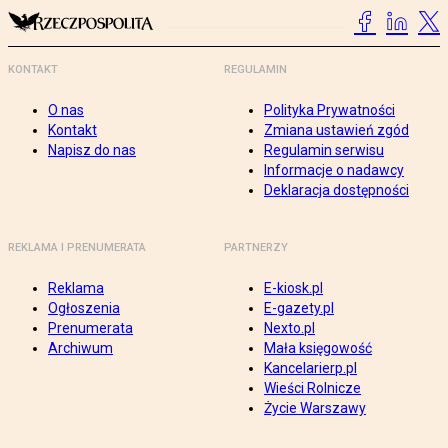
KONTAKT
REGULAMIN
O nas
Polityka Prywatności
Kontakt
Zmiana ustawień zgód
Napisz do nas
Regulamin serwisu
Informacje o nadawcy
Deklaracja dostępności
REKLAMA I PRENUMERATA
PARTNERZY
Reklama
E-kiosk.pl
Ogłoszenia
E-gazety.pl
Prenumerata
Nexto.pl
Archiwum
Mała księgowość
Kancelarierp.pl
Wieści Rolnicze
Życie Warszawy