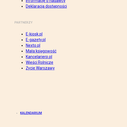
Informacje o nadawcy
Deklaracja dostępności
PARTNERZY
E-kiosk.pl
E-gazety.pl
Nexto.pl
Mała księgowość
Kancelarierp.pl
Wieści Rolnicze
Życie Warszawy
KALENDARIUM