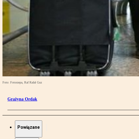
Foto: Fotorzepa, Raf Rafał Guz
Grażyna Ordak
Powiązane