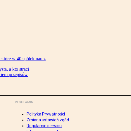
ektóre w 40 spółek naraz
ta, a kto straci
ęciem przepisów
REGULAMIN
Polityka Prywatności
Zmiana ustawień zgód
Regulamin serwisu