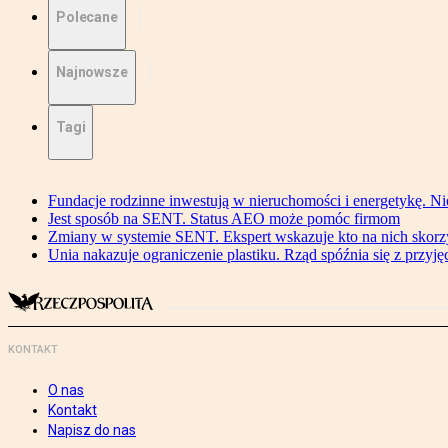
Polecane
Najnowsze
Tagi
Fundacje rodzinne inwestują w nieruchomości i energetykę. Ni
Jest sposób na SENT. Status AEO może pomóc firmom
Zmiany w systemie SENT. Ekspert wskazuje kto na nich skorzys
Unia nakazuje ograniczenie plastiku. Rząd spóźnia się z przyj
KONTAKT
O nas
Kontakt
Napisz do nas