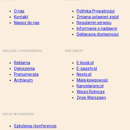
O nas
Polityka Prywatności
Kontakt
Zmiana ustawień zgód
Napisz do nas
Regulamin serwisu
Informacje o nadawcy
Deklaracja dostępności
REKLAMA I PRENUMERATA
PARTNERZY
Reklama
E-kiosk.pl
Ogłoszenia
E-gazety.pl
Prenumerata
Nexto.pl
Archiwum
Mała księgowość
Kancelarierp.pl
Wieści Rolnicze
Życie Warszawy
NASZE WYDARZENIA
Szkolenia i konferencje