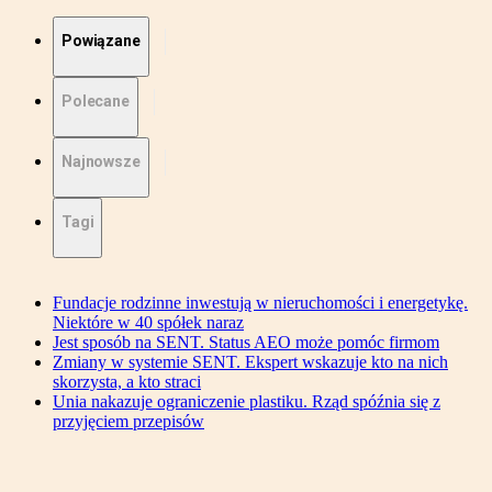
Powiązane
Polecane
Najnowsze
Tagi
Fundacje rodzinne inwestują w nieruchomości i energetykę.
Niektóre w 40 spółek naraz
Jest sposób na SENT. Status AEO może pomóc firmom
Zmiany w systemie SENT. Ekspert wskazuje kto na nich
skorzysta, a kto straci
Unia nakazuje ograniczenie plastiku. Rząd spóźnia się z
przyjęciem przepisów