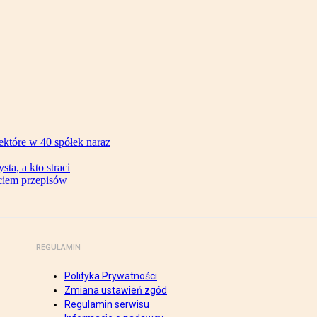
ektóre w 40 spółek naraz
ta, a kto straci
ęciem przepisów
REGULAMIN
Polityka Prywatności
Zmiana ustawień zgód
Regulamin serwisu