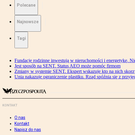
Polecane
Najnowsze
Tagi
Fundacje rodzinne inwestują w nieruchomości i energetykę. Ni
Jest sposób na SENT. Status AEO może pomóc firmom
Zmiany w systemie SENT. Ekspert wskazuje kto na nich skorzys
Unia nakazuje ograniczenie plastiku. Rząd spóźnia się z przyj
KONTAKT
O nas
Kontakt
Napisz do nas