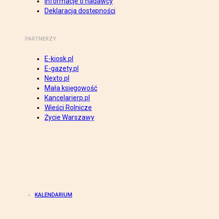
Informacje o nadawcy
Deklaracja dostępności
PARTNERZY
E-kiosk.pl
E-gazety.pl
Nexto.pl
Mała księgowość
Kancelarierp.pl
Wieści Rolnicze
Życie Warszawy
KALENDARIUM