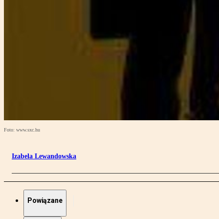
Foto: www.sxc.hu
Izabela Lewandowska
Powiązane