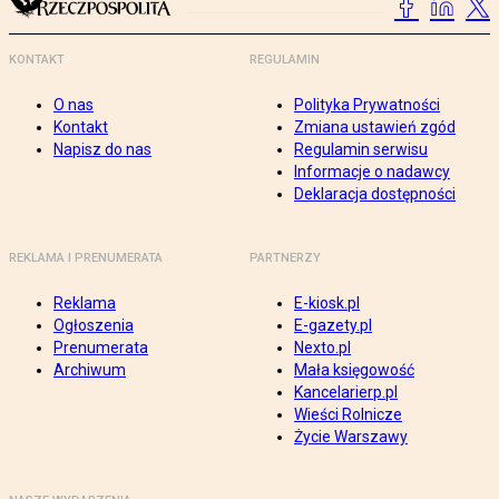
KONTAKT
REGULAMIN
O nas
Polityka Prywatności
Kontakt
Zmiana ustawień zgód
Napisz do nas
Regulamin serwisu
Informacje o nadawcy
Deklaracja dostępności
REKLAMA I PRENUMERATA
PARTNERZY
Reklama
E-kiosk.pl
Ogłoszenia
E-gazety.pl
Prenumerata
Nexto.pl
Archiwum
Mała księgowość
Kancelarierp.pl
Wieści Rolnicze
Życie Warszawy