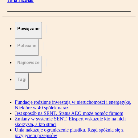
Zofia Jóźwiak
Powiązane
Polecane
Najnowsze
Tagi
Fundacje rodzinne inwestują w nieruchomości i energetykę.
Niektóre w 40 spółek naraz
Jest sposób na SENT. Status AEO może pomóc firmom
Zmiany w systemie SENT. Ekspert wskazuje kto na nich
skorzysta, a kto straci
Unia nakazuje ograniczenie plastiku. Rząd spóźnia się z
przyjęciem przepisów