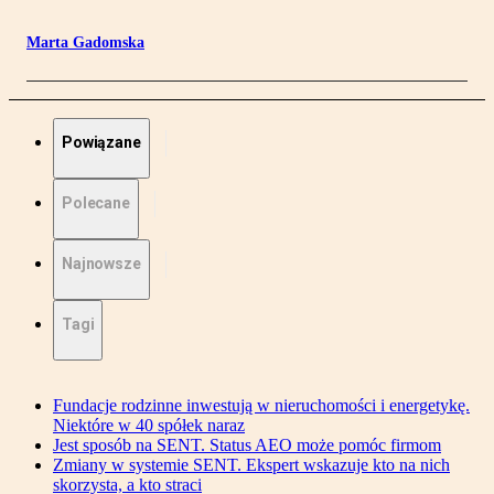
Marta Gadomska
Powiązane
Polecane
Najnowsze
Tagi
Fundacje rodzinne inwestują w nieruchomości i energetykę.
Niektóre w 40 spółek naraz
Jest sposób na SENT. Status AEO może pomóc firmom
Zmiany w systemie SENT. Ekspert wskazuje kto na nich
skorzysta, a kto straci