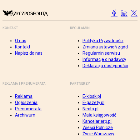
KONTAKT
REGULAMIN
O nas
Polityka Prywatności
Kontakt
Zmiana ustawień zgód
Napisz do nas
Regulamin serwisu
Informacje o nadawcy
Deklaracja dostępności
REKLAMA I PRENUMERATA
PARTNERZY
Reklama
E-kiosk.pl
Ogłoszenia
E-gazety.pl
Prenumerata
Nexto.pl
Archiwum
Mała księgowość
Kancelarierp.pl
Wieści Rolnicze
Życie Warszawy