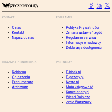
KONTAKT
REGULAMIN
O nas
Polityka Prywatności
Kontakt
Zmiana ustawień zgód
Napisz do nas
Regulamin serwisu
Informacje o nadawcy
Deklaracja dostępności
REKLAMA I PRENUMERATA
PARTNERZY
Reklama
E-kiosk.pl
Ogłoszenia
E-gazety.pl
Prenumerata
Nexto.pl
Archiwum
Mała księgowość
Kancelarierp.pl
Wieści Rolnicze
Życie Warszawy