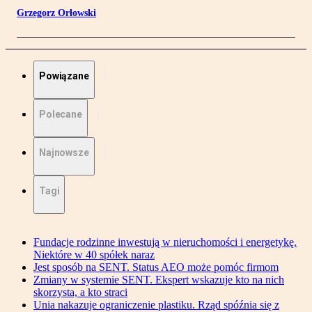
Grzegorz Orłowski
Powiązane
Polecane
Najnowsze
Tagi
Fundacje rodzinne inwestują w nieruchomości i energetykę.
Niektóre w 40 spółek naraz
Jest sposób na SENT. Status AEO może pomóc firmom
Zmiany w systemie SENT. Ekspert wskazuje kto na nich
skorzysta, a kto straci
Unia nakazuje ograniczenie plastiku. Rząd spóźnia się z