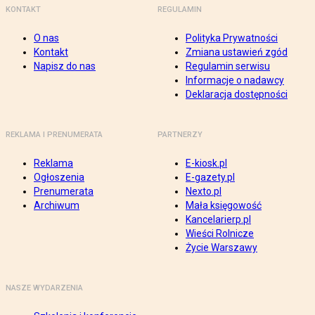
KONTAKT
REGULAMIN
O nas
Polityka Prywatności
Kontakt
Zmiana ustawień zgód
Napisz do nas
Regulamin serwisu
Informacje o nadawcy
Deklaracja dostępności
REKLAMA I PRENUMERATA
PARTNERZY
Reklama
E-kiosk.pl
Ogłoszenia
E-gazety.pl
Prenumerata
Nexto.pl
Archiwum
Mała księgowość
Kancelarierp.pl
Wieści Rolnicze
Życie Warszawy
NASZE WYDARZENIA