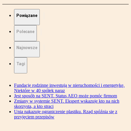
Powiązane
Polecane
Najnowsze
Tagi
Fundacje rodzinne inwestują w nieruchomości i energetykę.
Niektóre w 40 spółek naraz
Jest sposób na SENT. Status AEO może pomóc firmom
Zmiany w systemie SENT. Ekspert wskazuje kto na nich
skorzysta, a kto straci
Unia nakazuje ograniczenie plastiku. Rząd spóźnia się z
przyjęciem przepisów