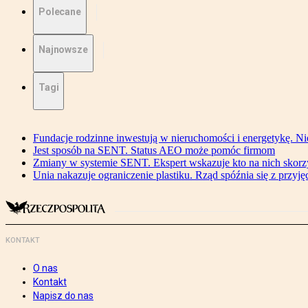
Polecane
Najnowsze
Tagi
Fundacje rodzinne inwestują w nieruchomości i energetykę. Ni
Jest sposób na SENT. Status AEO może pomóc firmom
Zmiany w systemie SENT. Ekspert wskazuje kto na nich skorzys
Unia nakazuje ograniczenie plastiku. Rząd spóźnia się z przyj
KONTAKT
O nas
Kontakt
Napisz do nas