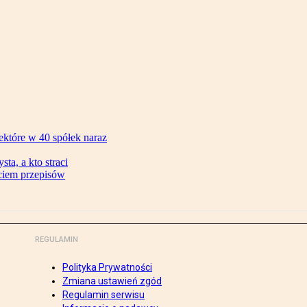
ektóre w 40 spółek naraz
ta, a kto straci
ęciem przepisów
REGULAMIN
Polityka Prywatności
Zmiana ustawień zgód
Regulamin serwisu