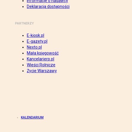
Informacje o nadawcy
Deklaracja dostępności
PARTNERZY
E-kiosk.pl
E-gazety.pl
Nexto.pl
Mała księgowość
Kancelarierp.pl
Wieści Rolnicze
Życie Warszawy
KALENDARIUM