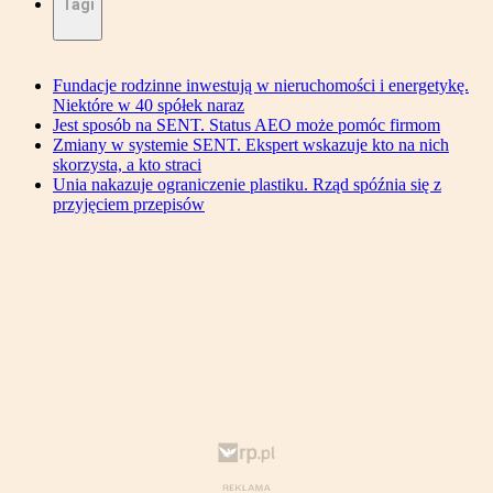
Tagi
Fundacje rodzinne inwestują w nieruchomości i energetykę.
Niektóre w 40 spółek naraz
Jest sposób na SENT. Status AEO może pomóc firmom
Zmiany w systemie SENT. Ekspert wskazuje kto na nich
skorzysta, a kto straci
Unia nakazuje ograniczenie plastiku. Rząd spóźnia się z
przyjęciem przepisów