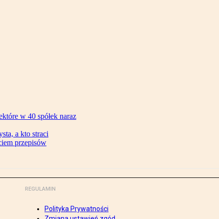
ektóre w 40 spółek naraz
ta, a kto straci
ęciem przepisów
REGULAMIN
Polityka Prywatności
Zmiana ustawień zgód