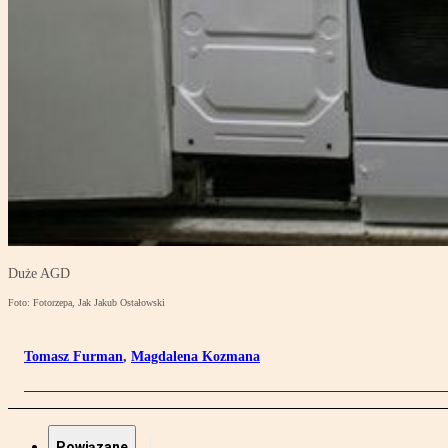
Duże AGD
Foto: Fotorzepa, Jak Jakub Ostałowski
Tomasz Furman
,
Magdalena Kozmana
Powiązane