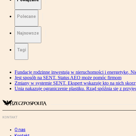
Polecane
Najnowsze
Tagi
Fundacje rodzinne inwestują w nieruchomości i energetykę. Ni
Jest sposób na SENT. Status AEO może pomóc firmom
Zmiany w systemie SENT. Ekspert wskazuje kto na nich skorzys
Unia nakazuje ograniczenie plastiku. Rząd spóźnia się z przyj
KONTAKT
O nas
Kontakt