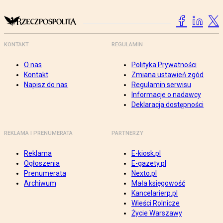
KONTAKT
REGULAMIN
O nas
Polityka Prywatności
Kontakt
Zmiana ustawień zgód
Napisz do nas
Regulamin serwisu
Informacje o nadawcy
Deklaracja dostępności
REKLAMA I PRENUMERATA
PARTNERZY
Reklama
E-kiosk.pl
Ogłoszenia
E-gazety.pl
Prenumerata
Nexto.pl
Archiwum
Mała księgowość
Kancelarierp.pl
Wieści Rolnicze
Życie Warszawy