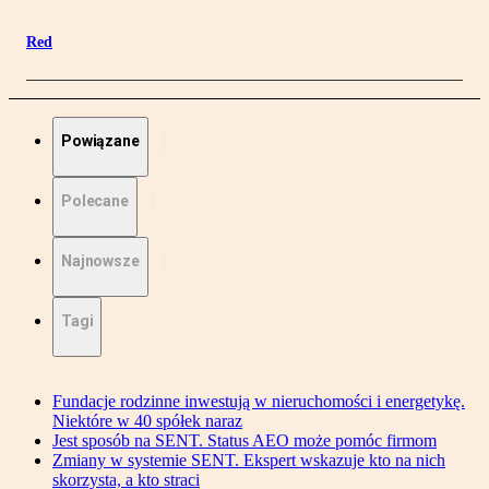
Red
Powiązane
Polecane
Najnowsze
Tagi
Fundacje rodzinne inwestują w nieruchomości i energetykę.
Niektóre w 40 spółek naraz
Jest sposób na SENT. Status AEO może pomóc firmom
Zmiany w systemie SENT. Ekspert wskazuje kto na nich
skorzysta, a kto straci