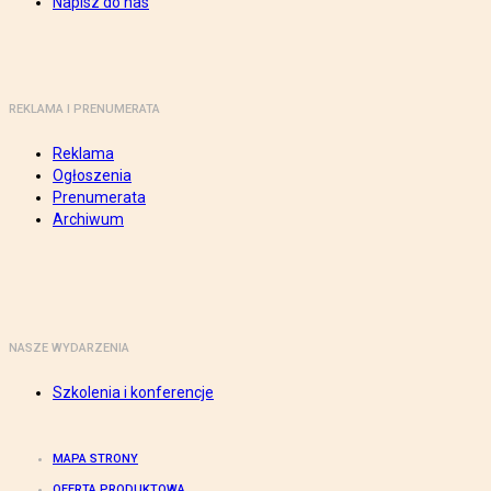
Napisz do nas
REKLAMA I PRENUMERATA
Reklama
Ogłoszenia
Prenumerata
Archiwum
NASZE WYDARZENIA
Szkolenia i konferencje
MAPA STRONY
OFERTA PRODUKTOWA