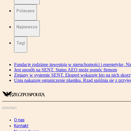
Polecane
Najnowsze
Tagi
Fundacje rodzinne inwestują w nieruchomości i energetykę. Ni
Jest sposób na SENT. Status AEO może pomóc firmom
Zmiany w systemie SENT. Ekspert wskazuje kto na nich skorzys
Unia nakazuje ograniczenie plastiku. Rząd spóźnia się z przyj
KONTAKT
O nas
Kontakt