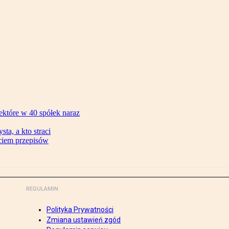
ektóre w 40 spółek naraz
ta, a kto straci
ęciem przepisów
REGULAMIN
Polityka Prywatności
Zmiana ustawień zgód