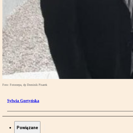
Foto: Fotorzepa, dp Dominik Pisarek
Sylwia Gortyńska
Powiązane