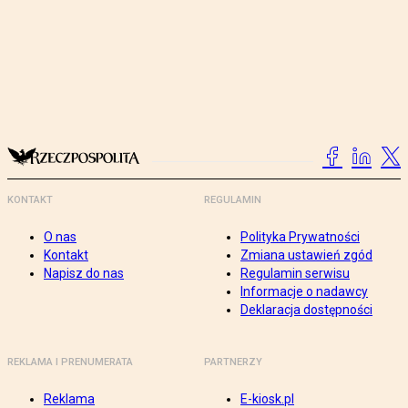
KONTAKT
REGULAMIN
O nas
Polityka Prywatności
Kontakt
Zmiana ustawień zgód
Napisz do nas
Regulamin serwisu
Informacje o nadawcy
Deklaracja dostępności
REKLAMA I PRENUMERATA
PARTNERZY
Reklama
E-kiosk.pl