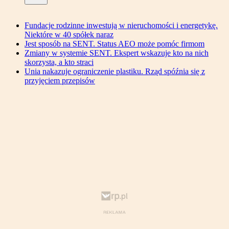
Fundacje rodzinne inwestują w nieruchomości i energetykę.
Niektóre w 40 spółek naraz
Jest sposób na SENT. Status AEO może pomóc firmom
Zmiany w systemie SENT. Ekspert wskazuje kto na nich
skorzysta, a kto straci
Unia nakazuje ograniczenie plastiku. Rząd spóźnia się z
przyjęciem przepisów