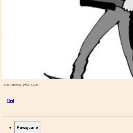
Foto: Fotorzepa, Paweł Gałka
Red
Powiązane