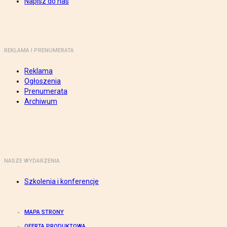
Napisz do nas
REKLAMA I PRENUMERATA
Reklama
Ogłoszenia
Prenumerata
Archiwum
NASZE WYDARZENIA
Szkolenia i konferencje
MAPA STRONY
OFERTA PRODUKTOWA