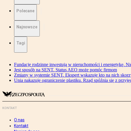
Polecane
Najnowsze
Tagi
Fundacje rodzinne inwestują w nieruchomości i energetykę. Ni
Jest sposób na SENT. Status AEO może pomóc firmom
Zmiany w systemie SENT. Ekspert wskazuje kto na nich skorzys
Unia nakazuje ograniczenie plastiku. Rząd spóźnia się z przyj
KONTAKT
O nas
Kontakt