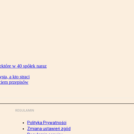
ektóre w 40 spółek naraz
ta, a kto straci
ęciem przepisów
REGULAMIN
Polityka Prywatności
Zmiana ustawień zgód