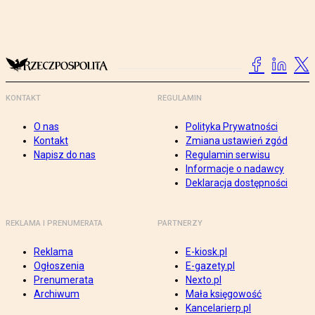
KONTAKT
REGULAMIN
O nas
Polityka Prywatności
Kontakt
Zmiana ustawień zgód
Napisz do nas
Regulamin serwisu
Informacje o nadawcy
Deklaracja dostępności
REKLAMA I PRENUMERATA
PARTNERZY
Reklama
E-kiosk.pl
Ogłoszenia
E-gazety.pl
Prenumerata
Nexto.pl
Archiwum
Mała księgowość
Kancelarierp.pl