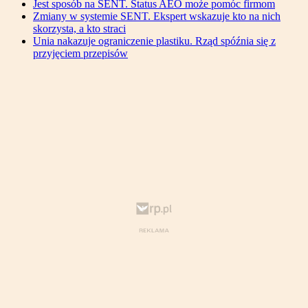
Jest sposób na SENT. Status AEO może pomóc firmom
Zmiany w systemie SENT. Ekspert wskazuje kto na nich
skorzysta, a kto straci
Unia nakazuje ograniczenie plastiku. Rząd spóźnia się z
przyjęciem przepisów