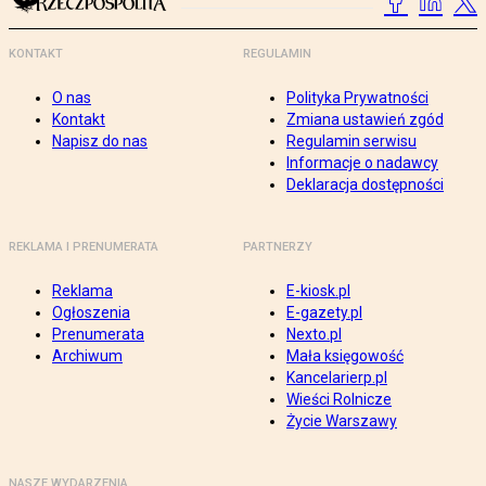
KONTAKT
REGULAMIN
O nas
Polityka Prywatności
Kontakt
Zmiana ustawień zgód
Napisz do nas
Regulamin serwisu
Informacje o nadawcy
Deklaracja dostępności
REKLAMA I PRENUMERATA
PARTNERZY
Reklama
E-kiosk.pl
Ogłoszenia
E-gazety.pl
Prenumerata
Nexto.pl
Archiwum
Mała księgowość
Kancelarierp.pl
Wieści Rolnicze
Życie Warszawy
NASZE WYDARZENIA