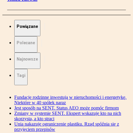
Powiązane
Polecane
Najnowsze
Tagi
Fundacje rodzinne inwestują w nieruchomości i energetykę.
Niektóre w 40 spółek naraz
Jest sposób na SENT. Status AEO może pomóc firmom
Zmiany w systemie SENT. Ekspert wskazuje kto na nich
skorzysta, a kto straci
Unia nakazuje ograniczenie plastiku. Rząd spóźnia się z
przyjęciem przepisów