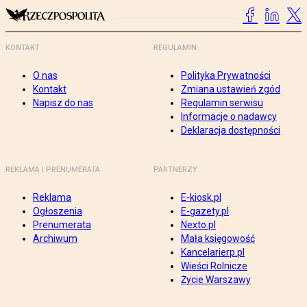
KONTAKT
REGULAMIN
O nas
Polityka Prywatności
Kontakt
Zmiana ustawień zgód
Napisz do nas
Regulamin serwisu
Informacje o nadawcy
Deklaracja dostępności
REKLAMA I PRENUMERATA
PARTNERZY
Reklama
E-kiosk.pl
Ogłoszenia
E-gazety.pl
Prenumerata
Nexto.pl
Archiwum
Mała księgowość
Kancelarierp.pl
Wieści Rolnicze
Życie Warszawy