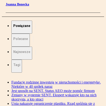
Joanna Bonecka
Powiązane
Polecane
Najnowsze
Tagi
Fundacje rodzinne inwestują w nieruchomości i energetykę.
Niektóre w 40 spółek naraz
Jest sposób na SENT. Status AEO może pomóc firmom
Zmiany w systemie SENT. Ekspert wskazuje kto na nich
skorzysta, a kto straci
Unia nakazuje ograniczenie plastiku. Rząd spóźnia się z