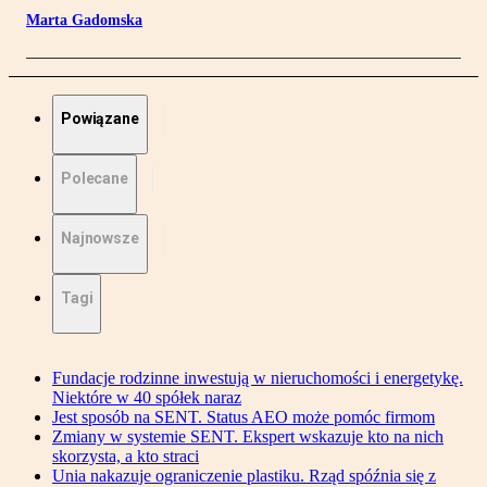
Marta Gadomska
Powiązane
Polecane
Najnowsze
Tagi
Fundacje rodzinne inwestują w nieruchomości i energetykę.
Niektóre w 40 spółek naraz
Jest sposób na SENT. Status AEO może pomóc firmom
Zmiany w systemie SENT. Ekspert wskazuje kto na nich
skorzysta, a kto straci
Unia nakazuje ograniczenie plastiku. Rząd spóźnia się z