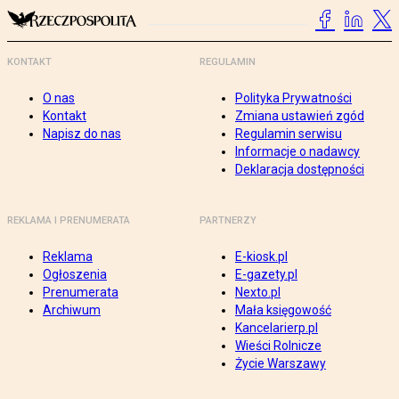
KONTAKT
REGULAMIN
O nas
Polityka Prywatności
Kontakt
Zmiana ustawień zgód
Napisz do nas
Regulamin serwisu
Informacje o nadawcy
Deklaracja dostępności
REKLAMA I PRENUMERATA
PARTNERZY
Reklama
E-kiosk.pl
Ogłoszenia
E-gazety.pl
Prenumerata
Nexto.pl
Archiwum
Mała księgowość
Kancelarierp.pl
Wieści Rolnicze
Życie Warszawy