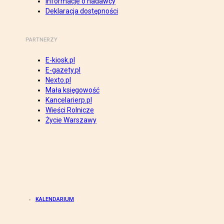
Informacje o nadawcy
Deklaracja dostępności
PARTNERZY
E-kiosk.pl
E-gazety.pl
Nexto.pl
Mała księgowość
Kancelarierp.pl
Wieści Rolnicze
Życie Warszawy
KALENDARIUM