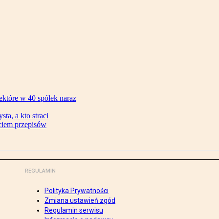
ektóre w 40 spółek naraz
ta, a kto straci
ęciem przepisów
REGULAMIN
Polityka Prywatności
Zmiana ustawień zgód
Regulamin serwisu