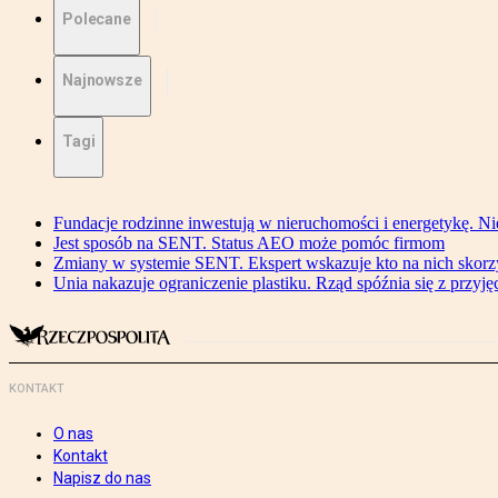
Polecane
Najnowsze
Tagi
Fundacje rodzinne inwestują w nieruchomości i energetykę. Ni
Jest sposób na SENT. Status AEO może pomóc firmom
Zmiany w systemie SENT. Ekspert wskazuje kto na nich skorzys
Unia nakazuje ograniczenie plastiku. Rząd spóźnia się z przyj
KONTAKT
O nas
Kontakt
Napisz do nas