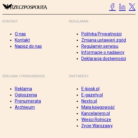
KONTAKT
REGULAMIN
O nas
Polityka Prywatności
Kontakt
Zmiana ustawień zgód
Napisz do nas
Regulamin serwisu
Informacje o nadawcy
Deklaracja dostępności
REKLAMA I PRENUMERATA
PARTNERZY
Reklama
E-kiosk.pl
Ogłoszenia
E-gazety.pl
Prenumerata
Nexto.pl
Archiwum
Mała księgowość
Kancelarierp.pl
Wieści Rolnicze
Życie Warszawy