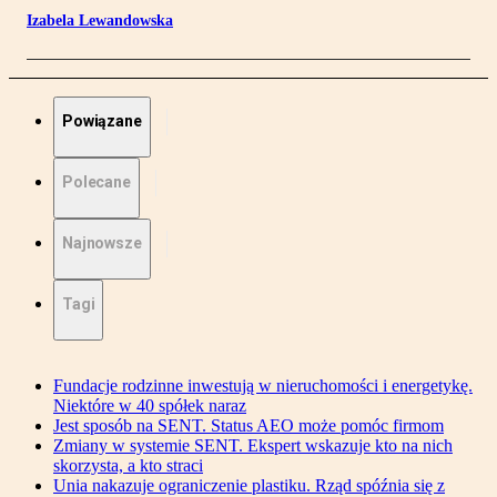
Izabela Lewandowska
Powiązane
Polecane
Najnowsze
Tagi
Fundacje rodzinne inwestują w nieruchomości i energetykę.
Niektóre w 40 spółek naraz
Jest sposób na SENT. Status AEO może pomóc firmom
Zmiany w systemie SENT. Ekspert wskazuje kto na nich
skorzysta, a kto straci
Unia nakazuje ograniczenie plastiku. Rząd spóźnia się z