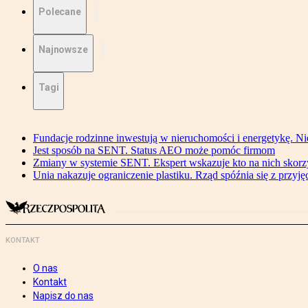
Polecane
Najnowsze
Tagi
Fundacje rodzinne inwestują w nieruchomości i energetykę. Ni
Jest sposób na SENT. Status AEO może pomóc firmom
Zmiany w systemie SENT. Ekspert wskazuje kto na nich skorzys
Unia nakazuje ograniczenie plastiku. Rząd spóźnia się z przyj
KONTAKT
O nas
Kontakt
Napisz do nas