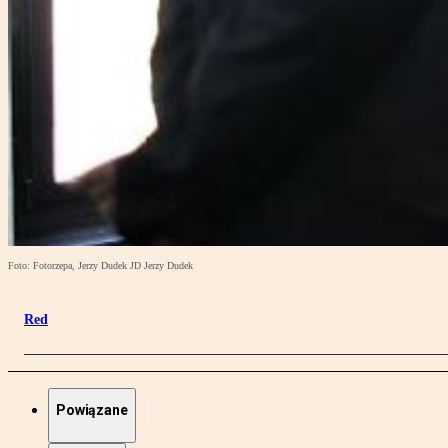
Foto: Fotorzepa, Jerzy Dudek JD Jerzy Dudek
Red
Powiązane