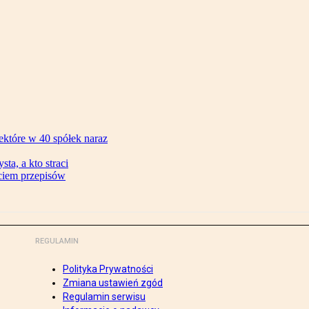
ektóre w 40 spółek naraz
ta, a kto straci
ęciem przepisów
REGULAMIN
Polityka Prywatności
Zmiana ustawień zgód
Regulamin serwisu