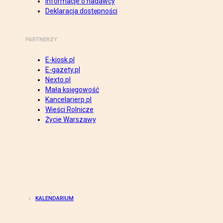
Informacje o nadawcy
Deklaracja dostępności
PARTNERZY
E-kiosk.pl
E-gazety.pl
Nexto.pl
Mała księgowość
Kancelarierp.pl
Wieści Rolnicze
Życie Warszawy
KALENDARIUM