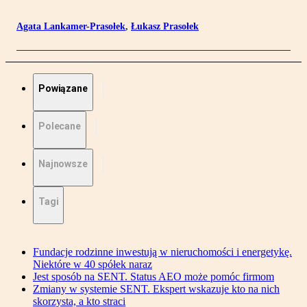
Agata Lankamer-Prasołek
,
Łukasz Prasołek
Powiązane
Polecane
Najnowsze
Tagi
Fundacje rodzinne inwestują w nieruchomości i energetykę.
Niektóre w 40 spółek naraz
Jest sposób na SENT. Status AEO może pomóc firmom
Zmiany w systemie SENT. Ekspert wskazuje kto na nich
skorzysta, a kto straci