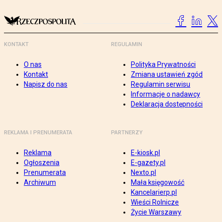
KONTAKT
REGULAMIN
O nas
Polityka Prywatności
Kontakt
Zmiana ustawień zgód
Napisz do nas
Regulamin serwisu
Informacje o nadawcy
Deklaracja dostępności
REKLAMA I PRENUMERATA
PARTNERZY
Reklama
E-kiosk.pl
Ogłoszenia
E-gazety.pl
Prenumerata
Nexto.pl
Archiwum
Mała księgowość
Kancelarierp.pl
Wieści Rolnicze
Życie Warszawy