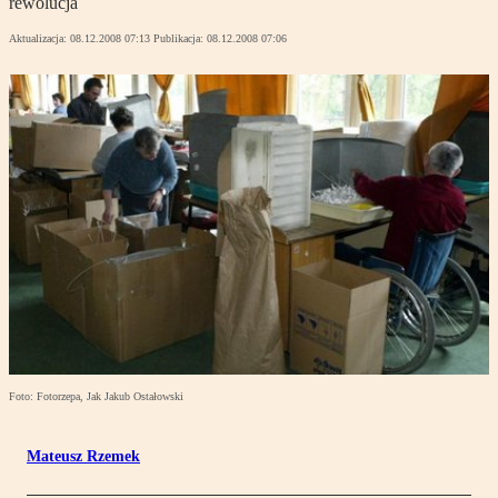
rewolucja
Aktualizacja:
08.12.2008 07:13
Publikacja:
08.12.2008 07:06
Foto: Fotorzepa, Jak Jakub Ostałowski
Mateusz Rzemek