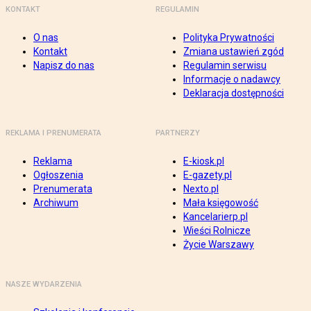
KONTAKT
REGULAMIN
O nas
Polityka Prywatności
Kontakt
Zmiana ustawień zgód
Napisz do nas
Regulamin serwisu
Informacje o nadawcy
Deklaracja dostępności
REKLAMA I PRENUMERATA
PARTNERZY
Reklama
E-kiosk.pl
Ogłoszenia
E-gazety.pl
Prenumerata
Nexto.pl
Archiwum
Mała księgowość
Kancelarierp.pl
Wieści Rolnicze
Życie Warszawy
NASZE WYDARZENIA