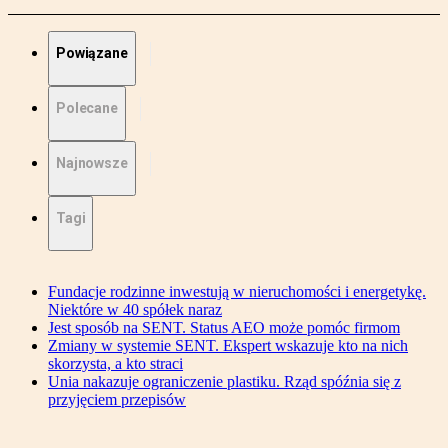
Powiązane
Polecane
Najnowsze
Tagi
Fundacje rodzinne inwestują w nieruchomości i energetykę.
Niektóre w 40 spółek naraz
Jest sposób na SENT. Status AEO może pomóc firmom
Zmiany w systemie SENT. Ekspert wskazuje kto na nich
skorzysta, a kto straci
Unia nakazuje ograniczenie plastiku. Rząd spóźnia się z
przyjęciem przepisów