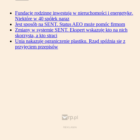
Fundacje rodzinne inwestują w nieruchomości i energetykę.
Niektóre w 40 spółek naraz
Jest sposób na SENT. Status AEO może pomóc firmom
Zmiany w systemie SENT. Ekspert wskazuje kto na nich
skorzysta, a kto straci
Unia nakazuje ograniczenie plastiku. Rząd spóźnia się z
przyjęciem przepisów