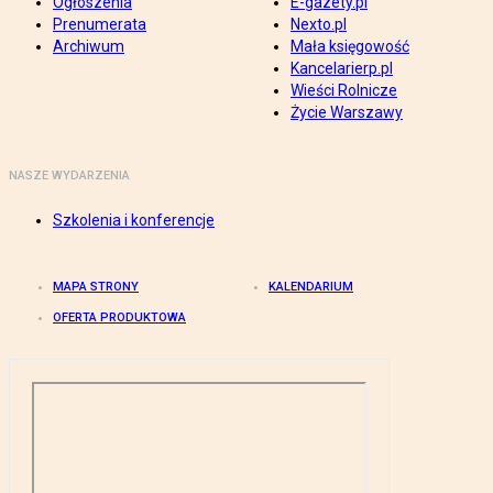
Ogłoszenia
E-gazety.pl
Prenumerata
Nexto.pl
Archiwum
Mała księgowość
Kancelarierp.pl
Wieści Rolnicze
Życie Warszawy
NASZE WYDARZENIA
Szkolenia i konferencje
MAPA STRONY
KALENDARIUM
OFERTA PRODUKTOWA