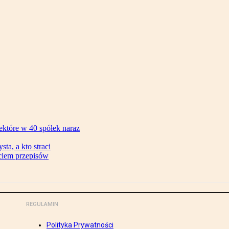
ektóre w 40 spółek naraz
ta, a kto straci
ęciem przepisów
REGULAMIN
Polityka Prywatności