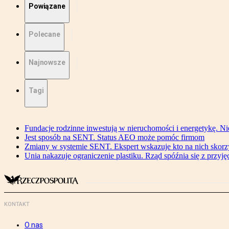
Powiązane
Polecane
Najnowsze
Tagi
Fundacje rodzinne inwestują w nieruchomości i energetykę. Ni
Jest sposób na SENT. Status AEO może pomóc firmom
Zmiany w systemie SENT. Ekspert wskazuje kto na nich skorzys
Unia nakazuje ograniczenie plastiku. Rząd spóźnia się z przyj
KONTAKT
O nas