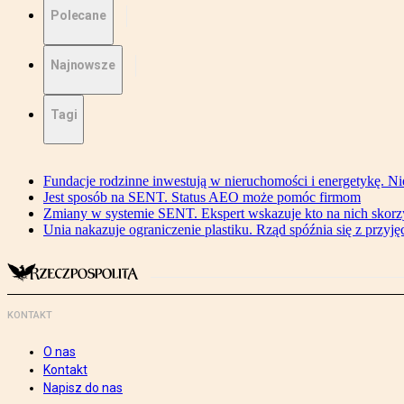
Polecane
Najnowsze
Tagi
Fundacje rodzinne inwestują w nieruchomości i energetykę. Ni
Jest sposób na SENT. Status AEO może pomóc firmom
Zmiany w systemie SENT. Ekspert wskazuje kto na nich skorzys
Unia nakazuje ograniczenie plastiku. Rząd spóźnia się z przyj
KONTAKT
O nas
Kontakt
Napisz do nas