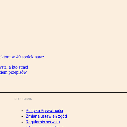
ektóre w 40 spółek naraz
ta, a kto straci
ęciem przepisów
REGULAMIN
Polityka Prywatności
Zmiana ustawień zgód
Regulamin serwisu