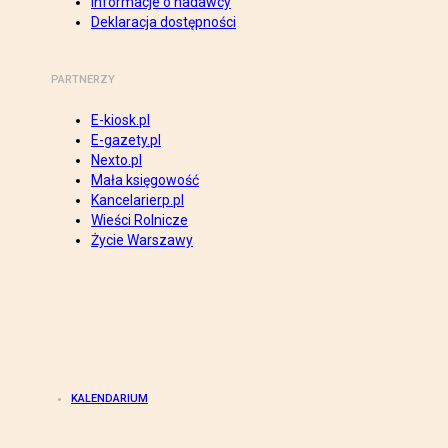
Informacje o nadawcy
Deklaracja dostępności
PARTNERZY
E-kiosk.pl
E-gazety.pl
Nexto.pl
Mała księgowość
Kancelarierp.pl
Wieści Rolnicze
Życie Warszawy
KALENDARIUM