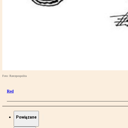
Foto: Rzeczpospolita
Red
Powiązane