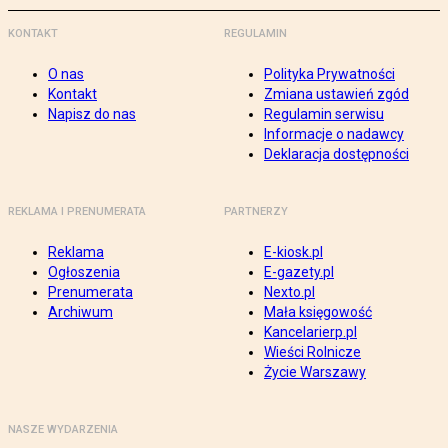
KONTAKT
REGULAMIN
O nas
Polityka Prywatności
Kontakt
Zmiana ustawień zgód
Napisz do nas
Regulamin serwisu
Informacje o nadawcy
Deklaracja dostępności
REKLAMA I PRENUMERATA
PARTNERZY
Reklama
E-kiosk.pl
Ogłoszenia
E-gazety.pl
Prenumerata
Nexto.pl
Archiwum
Mała księgowość
Kancelarierp.pl
Wieści Rolnicze
Życie Warszawy
NASZE WYDARZENIA