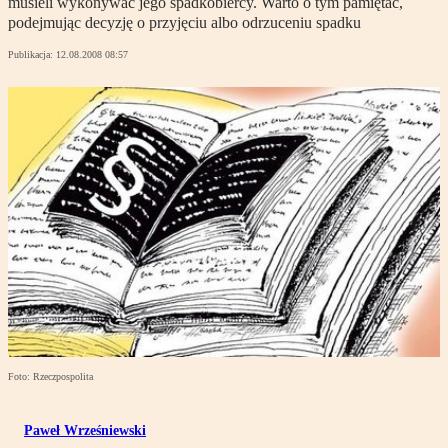
musieli wykonywać jego spadkobiercy. Warto o tym pamiętać,
podejmując decyzję o przyjęciu albo odrzuceniu spadku
Publikacja:
12.08.2008 08:57
Foto: Rzeczpospolita
Paweł Wrześniewski