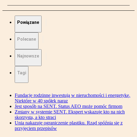
Powiązane
Polecane
Najnowsze
Tagi
Fundacje rodzinne inwestują w nieruchomości i energetykę.
Niektóre w 40 spółek naraz
Jest sposób na SENT. Status AEO może pomóc firmom
Zmiany w systemie SENT. Ekspert wskazuje kto na nich
skorzysta, a kto straci
Unia nakazuje ograniczenie plastiku. Rząd spóźnia się z
przyjęciem przepisów