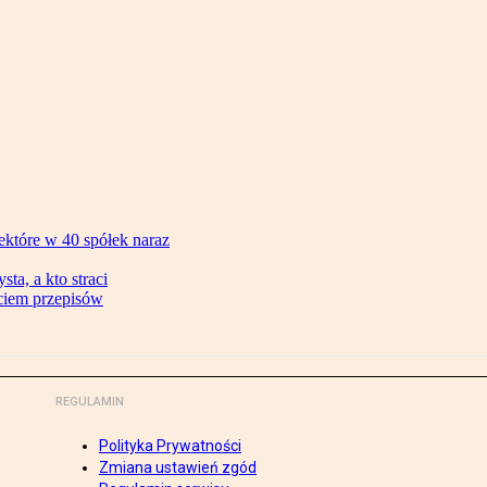
ektóre w 40 spółek naraz
ta, a kto straci
ęciem przepisów
REGULAMIN
Polityka Prywatności
Zmiana ustawień zgód