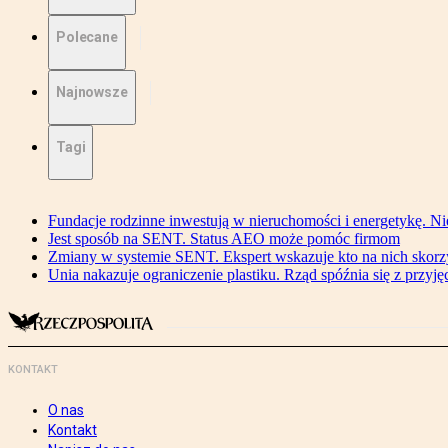
Polecane
Najnowsze
Tagi
Fundacje rodzinne inwestują w nieruchomości i energetykę. Ni
Jest sposób na SENT. Status AEO może pomóc firmom
Zmiany w systemie SENT. Ekspert wskazuje kto na nich skorzys
Unia nakazuje ograniczenie plastiku. Rząd spóźnia się z przyj
KONTAKT
O nas
Kontakt