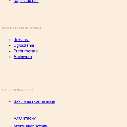
Napisz do nas
REKLAMA I PRENUMERATA
Reklama
Ogłoszenia
Prenumerata
Archiwum
NASZE WYDARZENIA
Szkolenia i konferencje
MAPA STRONY
OFERTA PRODUKTOWA