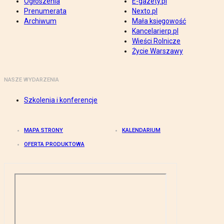
Ogłoszenia
E-gazety.pl
Prenumerata
Nexto.pl
Archiwum
Mała księgowość
Kancelarierp.pl
Wieści Rolnicze
Życie Warszawy
NASZE WYDARZENIA
Szkolenia i konferencje
MAPA STRONY
KALENDARIUM
OFERTA PRODUKTOWA