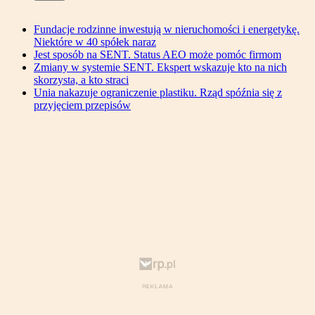
Fundacje rodzinne inwestują w nieruchomości i energetykę.
Niektóre w 40 spółek naraz
Jest sposób na SENT. Status AEO może pomóc firmom
Zmiany w systemie SENT. Ekspert wskazuje kto na nich
skorzysta, a kto straci
Unia nakazuje ograniczenie plastiku. Rząd spóźnia się z
przyjęciem przepisów