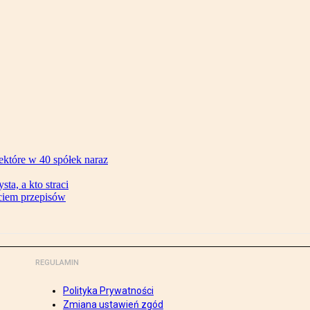
ektóre w 40 spółek naraz
ta, a kto straci
ęciem przepisów
REGULAMIN
Polityka Prywatności
Zmiana ustawień zgód