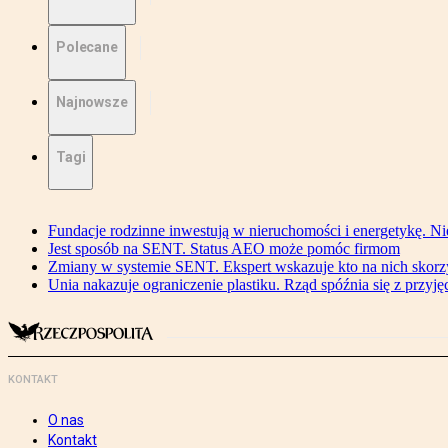
Polecane
Najnowsze
Tagi
Fundacje rodzinne inwestują w nieruchomości i energetykę. Ni
Jest sposób na SENT. Status AEO może pomóc firmom
Zmiany w systemie SENT. Ekspert wskazuje kto na nich skorzys
Unia nakazuje ograniczenie plastiku. Rząd spóźnia się z przyj
KONTAKT
O nas
Kontakt