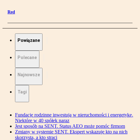
Red
Powiązane
Polecane
Najnowsze
Tagi
Fundacje rodzinne inwestują w nieruchomości i energetykę.
Niektóre w 40 spółek naraz
Jest sposób na SENT. Status AEO może pomóc firmom
Zmiany w systemie SENT. Ekspert wskazuje kto na nich
skorzysta, a kto straci