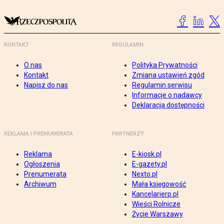
KONTAKT
REGULAMIN
O nas
Polityka Prywatności
Kontakt
Zmiana ustawień zgód
Napisz do nas
Regulamin serwisu
Informacje o nadawcy
Deklaracja dostępności
REKLAMA I PRENUMERATA
PARTNERZY
Reklama
E-kiosk.pl
Ogłoszenia
E-gazety.pl
Prenumerata
Nexto.pl
Archiwum
Mała księgowość
Kancelarierp.pl
Wieści Rolnicze
Życie Warszawy