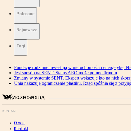
Polecane
Najnowsze
Tagi
Fundacje rodzinne inwestują w nieruchomości i energetykę. Ni
Jest sposób na SENT. Status AEO może pomóc firmom
Zmiany w systemie SENT. Ekspert wskazuje kto na nich skorzys
Unia nakazuje ograniczenie plastiku. Rząd spóźnia się z przyj
KONTAKT
O nas
Kontakt