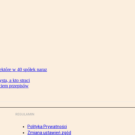
ektóre w 40 spółek naraz
ta, a kto straci
ęciem przepisów
REGULAMIN
Polityka Prywatności
Zmiana ustawień zgód