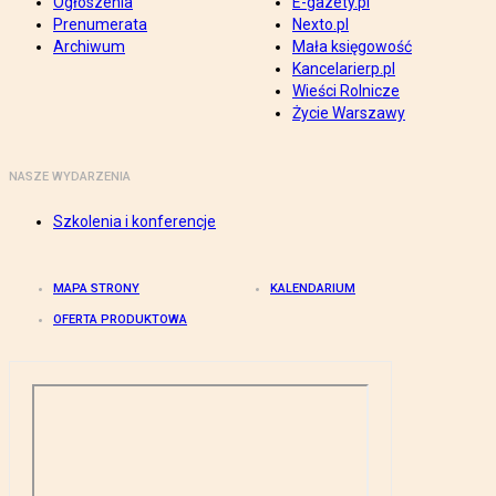
Ogłoszenia
E-gazety.pl
Prenumerata
Nexto.pl
Archiwum
Mała księgowość
Kancelarierp.pl
Wieści Rolnicze
Życie Warszawy
NASZE WYDARZENIA
Szkolenia i konferencje
MAPA STRONY
KALENDARIUM
OFERTA PRODUKTOWA