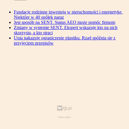
Fundacje rodzinne inwestują w nieruchomości i energetykę.
Niektóre w 40 spółek naraz
Jest sposób na SENT. Status AEO może pomóc firmom
Zmiany w systemie SENT. Ekspert wskazuje kto na nich
skorzysta, a kto straci
Unia nakazuje ograniczenie plastiku. Rząd spóźnia się z
przyjęciem przepisów