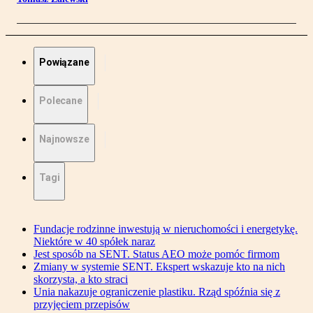
Powiązane
Polecane
Najnowsze
Tagi
Fundacje rodzinne inwestują w nieruchomości i energetykę.
Niektóre w 40 spółek naraz
Jest sposób na SENT. Status AEO może pomóc firmom
Zmiany w systemie SENT. Ekspert wskazuje kto na nich
skorzysta, a kto straci
Unia nakazuje ograniczenie plastiku. Rząd spóźnia się z
przyjęciem przepisów