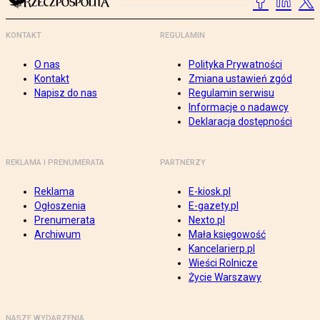
KONTAKT
REGULAMIN
O nas
Polityka Prywatności
Kontakt
Zmiana ustawień zgód
Napisz do nas
Regulamin serwisu
Informacje o nadawcy
Deklaracja dostępności
REKLAMA I PRENUMERATA
PARTNERZY
Reklama
E-kiosk.pl
Ogłoszenia
E-gazety.pl
Prenumerata
Nexto.pl
Archiwum
Mała księgowość
Kancelarierp.pl
Wieści Rolnicze
Życie Warszawy
NASZE WYDARZENIA