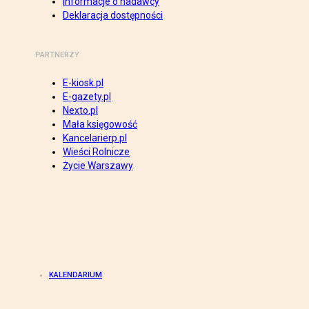
Informacje o nadawcy
Deklaracja dostępności
PARTNERZY
E-kiosk.pl
E-gazety.pl
Nexto.pl
Mała księgowość
Kancelarierp.pl
Wieści Rolnicze
Życie Warszawy
KALENDARIUM