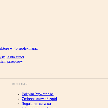
ektóre w 40 spółek naraz
ta, a kto straci
ęciem przepisów
REGULAMIN
Polityka Prywatności
Zmiana ustawień zgód
Regulamin serwisu