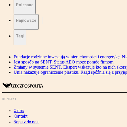
Polecane
Najnowsze
Tagi
Fundacje rodzinne inwestują w nieruchomości i energetykę. Ni
Jest sposób na SENT. Status AEO może pomóc firmom
Zmiany w systemie SENT. Ekspert wskazuje kto na nich skorzys
Unia nakazuje ograniczenie plastiku. Rząd spóźnia się z przyj
KONTAKT
O nas
Kontakt
Napisz do nas