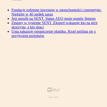
Fundacje rodzinne inwestują w nieruchomości i energetykę.
Niektóre w 40 spółek naraz
Jest sposób na SENT. Status AEO może pomóc firmom
Zmiany w systemie SENT. Ekspert wskazuje kto na nich
skorzysta, a kto straci
Unia nakazuje ograniczenie plastiku. Rząd spóźnia się z
przyjęciem przepisów