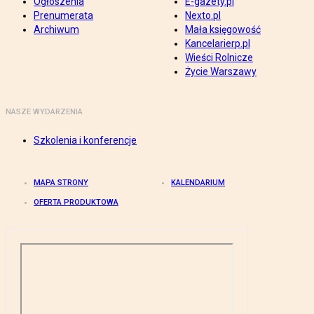
Ogłoszenia
E-gazety.pl
Prenumerata
Nexto.pl
Archiwum
Mała księgowość
Kancelarierp.pl
Wieści Rolnicze
Życie Warszawy
NASZE WYDARZENIA
Szkolenia i konferencje
MAPA STRONY
KALENDARIUM
OFERTA PRODUKTOWA