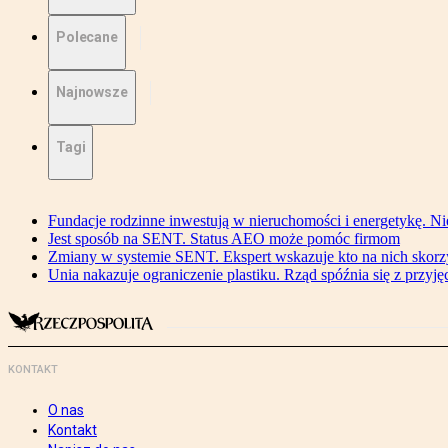
Polecane
Najnowsze
Tagi
Fundacje rodzinne inwestują w nieruchomości i energetykę. Ni
Jest sposób na SENT. Status AEO może pomóc firmom
Zmiany w systemie SENT. Ekspert wskazuje kto na nich skorzys
Unia nakazuje ograniczenie plastiku. Rząd spóźnia się z przyj
KONTAKT
O nas
Kontakt