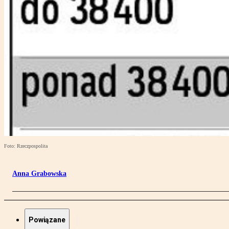
Foto: Rzeczpospolita
Anna Grabowska
Powiązane