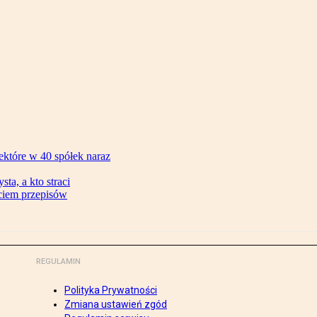
ektóre w 40 spółek naraz
ta, a kto straci
ęciem przepisów
REGULAMIN
Polityka Prywatności
Zmiana ustawień zgód