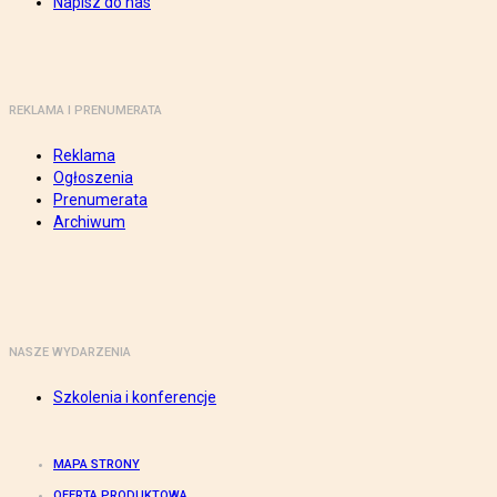
Napisz do nas
REKLAMA I PRENUMERATA
Reklama
Ogłoszenia
Prenumerata
Archiwum
NASZE WYDARZENIA
Szkolenia i konferencje
MAPA STRONY
OFERTA PRODUKTOWA