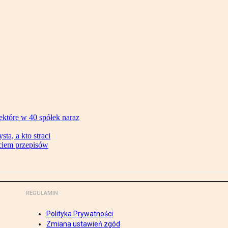
ektóre w 40 spółek naraz
ta, a kto straci
ęciem przepisów
REGULAMIN
Polityka Prywatności
Zmiana ustawień zgód