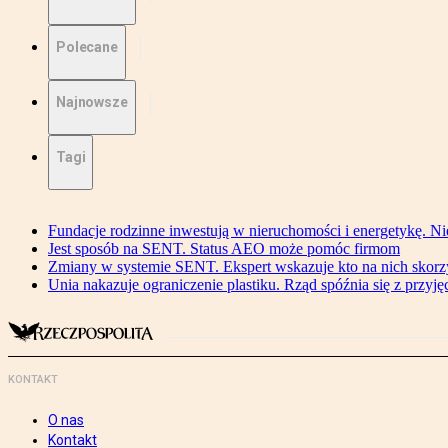
Polecane
Najnowsze
Tagi
Fundacje rodzinne inwestują w nieruchomości i energetykę. Ni
Jest sposób na SENT. Status AEO może pomóc firmom
Zmiany w systemie SENT. Ekspert wskazuje kto na nich skorzys
Unia nakazuje ograniczenie plastiku. Rząd spóźnia się z przyj
KONTAKT
O nas
Kontakt